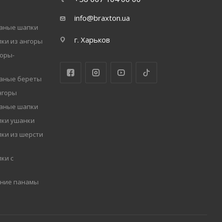
info@braxton.ua
заные шапки
г. Харьков
ки из ангоры
оры-
заные береты
нгоры
заные шапки
пки ушанки
ки из шерсти
ки с
мние панамы