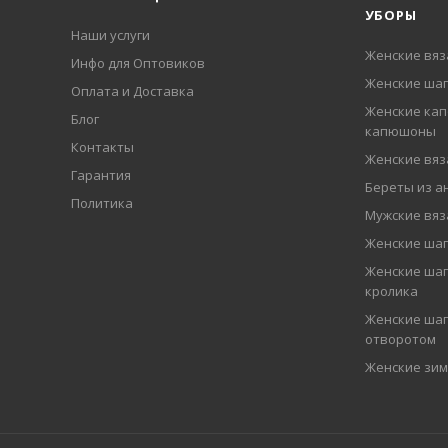
УБОРЫ
Наши услуги
Женские вя
Инфо для Оптовиков
Женские шап
Оплата и Доставка
Женские кап
Блог
капюшоны
Контакты
Женские вя
Гарантия
Береты из а
Политика
Мужские вя
Женские ша
Женские шап
кролика
Женские шап
отворотом
Женские зи