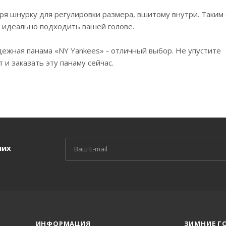
я шнурку для регулировки размера, вшитому внутри. Таким
т идеально подходить вашей голове.
дежная панама «NY Yankees» - отличный выбор. Не упустите
и заказать эту панаму сейчас.
ших
ИНФОРМАЦИЯ
ЗИМНИЕ Г