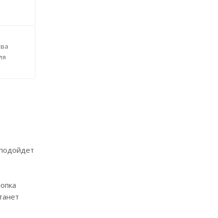
тва
ля
 подойдет
лопка
танет