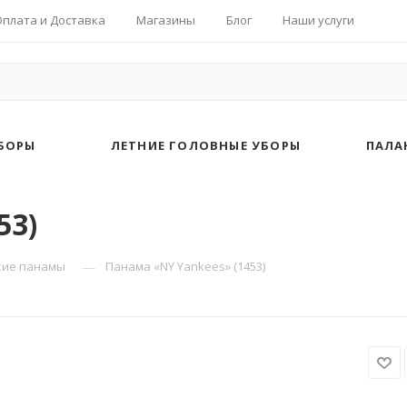
Оплата и Доставка
Магазины
Блог
Наши услуги
БОРЫ
ЛЕТНИЕ ГОЛОВНЫЕ УБОРЫ
ПАЛА
53)
—
кие панамы
Панама «NY Yankees» (1453)