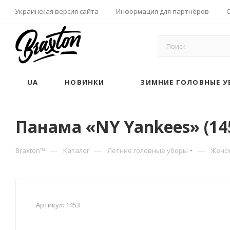
Украинская версия сайта
Информация для партнёров
UA
НОВИНКИ
ЗИМНИЕ ГОЛОВНЫЕ У
Панама «NY Yankees» (14
—
—
—
Braxton™
Каталог
Летние головные уборы
Женс
Артикул:
1453