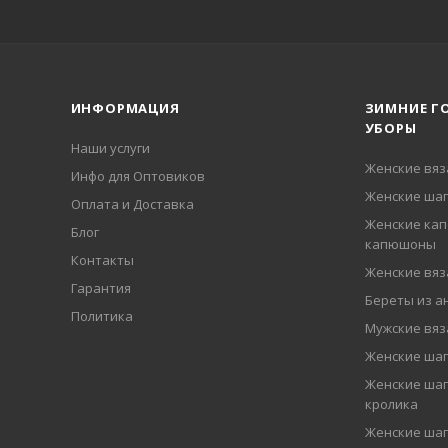
ИНФОРМАЦИЯ
ЗИМНИЕ Г
УБОРЫ
Наши услуги
Женские вя
Инфо для Оптовиков
Женские шап
Оплата и Доставка
Женские кап
Блог
капюшоны
Контакты
Женские вя
Гарантия
Береты из а
Политика
Мужские вя
Женские ша
Женские шап
кролика
Женские шап