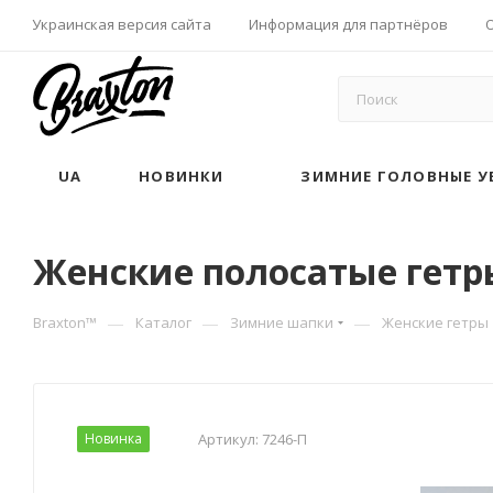
Украинская версия сайта
Информация для партнёров
UA
НОВИНКИ
ЗИМНИЕ ГОЛОВНЫЕ У
Женские полосатые гетры
—
—
—
Braxton™
Каталог
Зимние шапки
Женские гетры
Новинка
Артикул:
7246-П