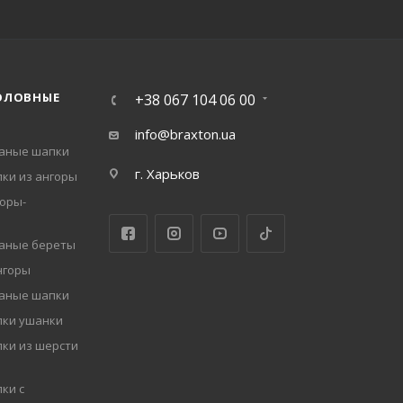
ОЛОВНЫЕ
+38 067 104 06 00
info@braxton.ua
заные шапки
г. Харьков
ки из ангоры
оры-
заные береты
нгоры
заные шапки
пки ушанки
ки из шерсти
ки с