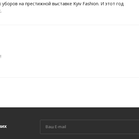
боров на престижной выставке Kyiv Fashion. И этот год
.
!
ших