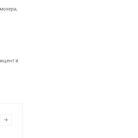
 мохера,
акцент в