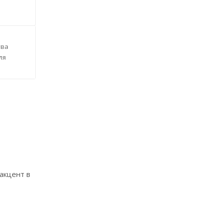
тва
ля
акцент в