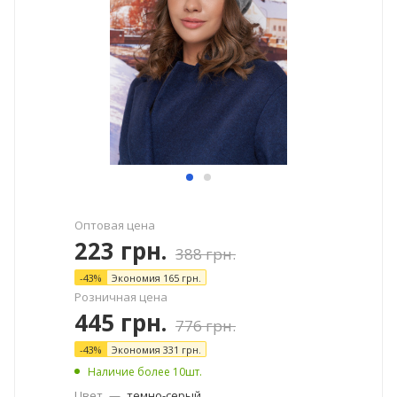
Оптовая цена
223
грн.
388
грн.
-
43
%
Экономия
165
грн.
Розничная цена
445
грн.
776
грн.
-
43
%
Экономия
331
грн.
Наличие более 10шт.
Цвет
—
темно-серый