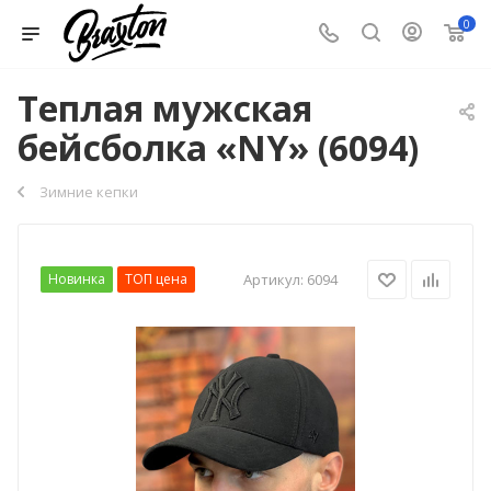
0
Теплая мужская
бейсболка «NY» (6094)
Зимние кепки
Новинка
ТОП цена
Артикул:
6094