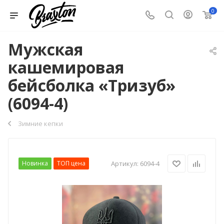
0
Мужская
кашемировая
бейсболка «Тризуб»
(6094-4)
Зимние кепки
Новинка
ТОП цена
Артикул:
6094-4