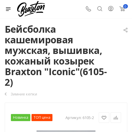
0
Бейсболка
кашемировая
мужская, вышивка,
кожаный козырек
Braxton "Iconic"(6105-
2)
Зимние кепки
Новинка
ТОП цена
Артикул:
6105-2