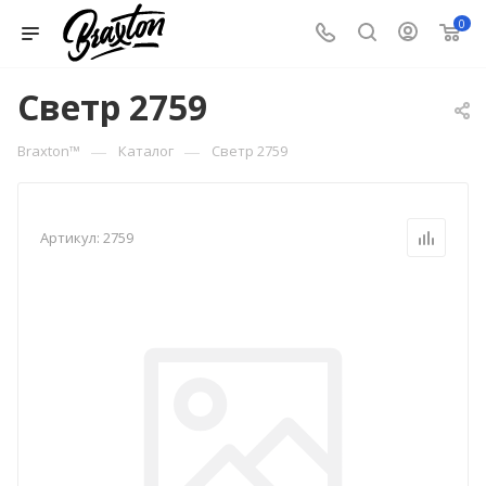
0
Светр 2759
—
—
Braxton™
Каталог
Светр 2759
Артикул:
2759