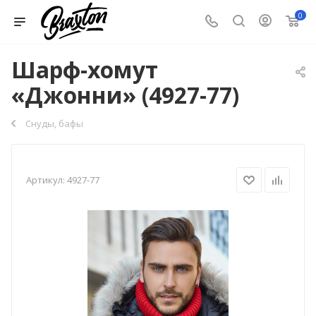
0
Шарф-хомут
«Джонни» (4927-77)
Снуды, бафы
Артикул:
4927-77