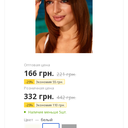
Оптовая цена
166
грн.
221
грн.
-
25
%
Экономия
55
грн.
Розничная цена
332
грн.
442
грн.
-
25
%
Экономия
110
грн.
Наличие меньше 5шт.
Цвет
—
белый