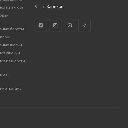
г. Харьков
ки из ангоры
оры-
заные береты
нгоры
заные шапки
пки ушанки
ки из шерсти
ки с
мние панамы