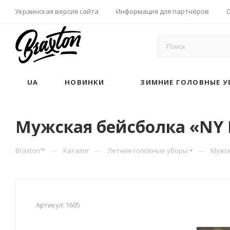
Украинская версия сайта
Информация для партнёров
UA
НОВИНКИ
ЗИМНИЕ ГОЛОВНЫЕ У
Мужская бейсболка «NY E
—
—
—
Braxton™
Каталог
Летние головные уборы
Мужск
Артикул:
1605