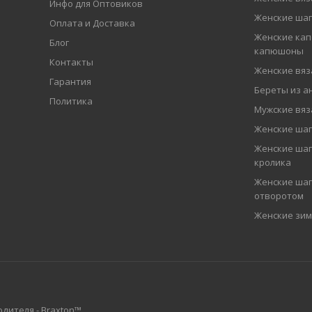
Инфо для Оптовиков
Женские шап
Оплата и Доставка
Женские кап
Блог
капюшоны
Контакты
Женские вя
Гарантия
Береты из а
Политика
Мужские вя
Женские ша
Женские шап
кролика
Женские шап
отворотом
Женские зи
дителя - Braxton™