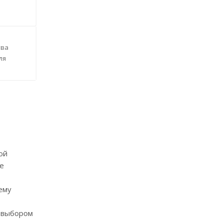
тва
ля
ой
е
ему
м выбором