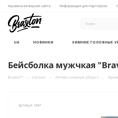
Украинская версия сайта
Информация для партнёров
UA
НОВИНКИ
ЗИМНИЕ ГОЛОВНЫЕ У
Бейсболка мужчкая "Brave
—
—
—
Braxton™
Каталог
Летние головные уборы
Мужск
Артикул:
1647