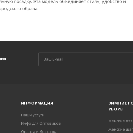
льную посадку. Эта модель объединяет стиль, удобство и
ородского образа.
ших
ИНФОРМАЦИЯ
ЗИМНИЕ Г
УБОРЫ
Наши услуги
Женские вя
Инфо для Оптовиков
Женские шап
Оплата и Доставка