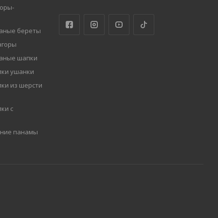
оры-
заные береты
нгоры
заные шапки
пки ушанки
ки из шерсти
ки с
мние панамы