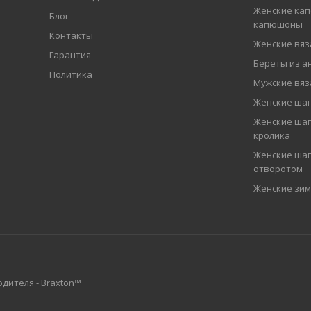
Женские кап
Блог
капюшоны
Контакты
Женские вя
Гарантия
Береты из а
Политика
Мужские вя
Женские ша
Женские шап
кролика
Женские шап
отворотом
Женские зи
дителя - Braxton™