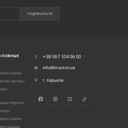
ПОДПИСАТЬСЯ
ОЛОВНЫЕ
+38 067 104 06 00
info@braxton.ua
заные шапки
г. Харьков
ки из ангоры
оры-
заные береты
нгоры
заные шапки
пки ушанки