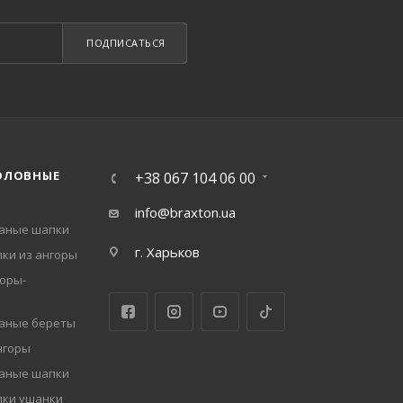
ПОДПИСАТЬСЯ
ОЛОВНЫЕ
+38 067 104 06 00
info@braxton.ua
заные шапки
г. Харьков
ки из ангоры
оры-
заные береты
нгоры
заные шапки
пки ушанки