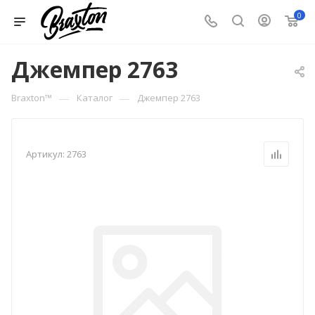
0
Джемпер 2763
—
—
Braxton™
Каталог
Джемпер 2763
Артикул:
2763