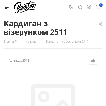
0
Кардиган з
візерунком 2511
—
—
Braxton™
Каталог
Кардиган з візерунком 2511
Артикул:
2511