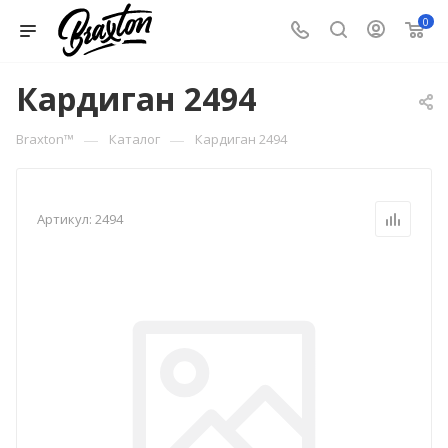
0
Кардиган 2494
—
—
Braxton™
Каталог
Кардиган 2494
Артикул:
2494