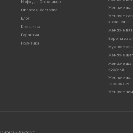
Инфо для Оптовиков
Женские шап
Оплата и Доставка
Женские кап
Блог
капюшоны
Контакты
Женские вя
Гарантия
Береты из а
Политика
Мужские вя
Женские ша
Женские шап
кролика
Женские шап
отворотом
Женские зи
дителя - Braxton™