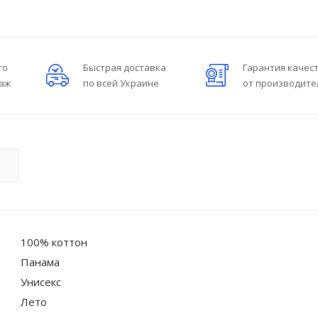
го
Быстрая доставка
Гарантия качес
даж
по всей Украине
от производите
О
100% коттон
Панама
Унисекс
Лето