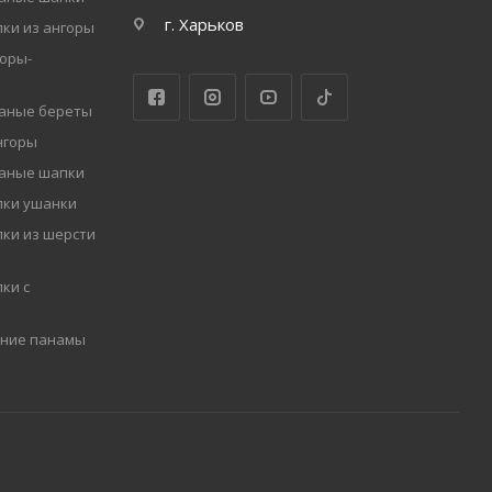
г. Харьков
ки из ангоры
оры-
заные береты
нгоры
заные шапки
пки ушанки
ки из шерсти
ки с
мние панамы