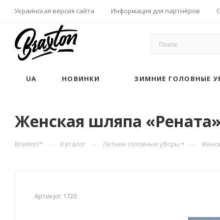
Украинская версия сайта
Информация для партнёров
UA
НОВИНКИ
ЗИМНИЕ ГОЛОВНЫЕ У
Женская шляпа «Рената» 
—
—
—
Braxton™
Каталог
Летние головные уборы
Женс
Артикул:
1720