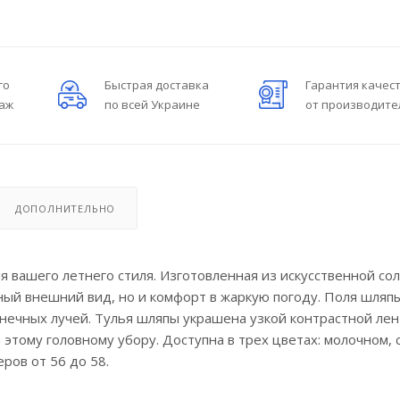
го
Быстрая доставка
Гарантия качес
даж
по всей Украине
от производите
ДОПОЛНИТЕЛЬНО
я вашего летнего стиля. Изготовленная из искусственной со
ный внешний вид, но и комфорт в жаркую погоду. Поля шляп
нечных лучей. Тулья шляпы украшена узкой контрастной лен
 этому головному убору. Доступна в трех цветах: молочном, 
ров от 56 до 58.