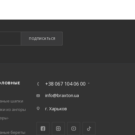
ПОДПИСАТЬСЯ
ОЛОВНЫЕ
+38 067 104 06 00
info@braxton.ua
заные шапки
г. Харьков
ки из ангоры
оры-
заные береты