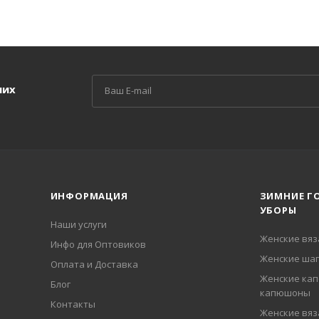
ших
ИНФОРМАЦИЯ
ЗИМНИЕ Г
УБОРЫ
Наши услуги
Женские вя
Инфо для Оптовиков
Женские шап
Оплата и Доставка
Женские кап
Блог
капюшоны
Контакты
Женские вя