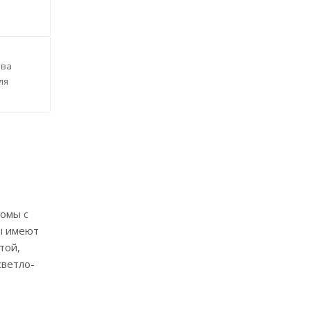
тва
ля
ломы с
ы имеют
той,
светло-