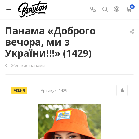
0
Панама «Доброго
вечора, ми з
України!!!» (1429)
Женские панамы
Акция
Артикул:
1429