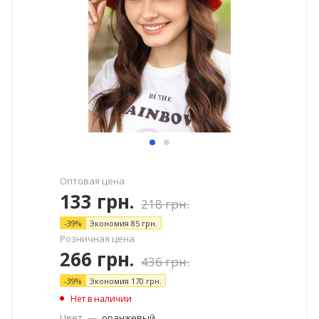
Оптовая цена
133
грн.
218
грн.
-
39
%
Экономия
85
грн.
Розничная цена
266
грн.
436
грн.
-
39
%
Экономия
170
грн.
Нет в наличии
Цвет
—
оранжевый