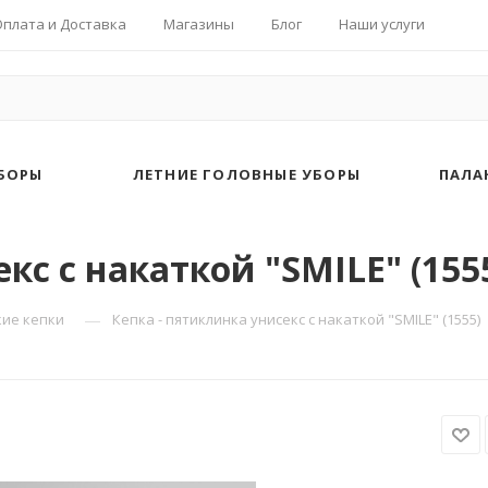
Оплата и Доставка
Магазины
Блог
Наши услуги
БОРЫ
ЛЕТНИЕ ГОЛОВНЫЕ УБОРЫ
ПАЛА
кс с накаткой "SMILE" (155
—
ие кепки
Кепка - пятиклинка унисекс с накаткой "SMILE" (1555)