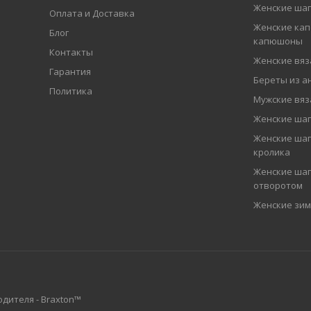
Женские шап
Оплата и Доставка
Женские кап
Блог
капюшоны
Контакты
Женские вя
Гарантия
Береты из а
Политика
Мужские вя
Женские ша
Женские шап
кролика
Женские шап
отворотом
Женские зи
дителя - Braxton™