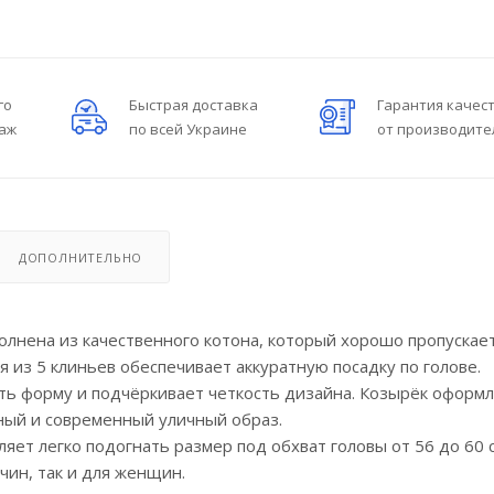
го
Быстрая доставка
Гарантия качес
даж
по всей Украине
от производите
ДОПОЛНИТЕЛЬНО
ыполнена из качественного котона, который хорошо пропускае
я из 5 клиньев обеспечивает аккуратную посадку по голове.
ть форму и подчёркивает четкость дизайна. Козырёк оформ
ный и современный уличный образ.
ет легко подогнать размер под обхват головы от 56 до 60 с
ин, так и для женщин.