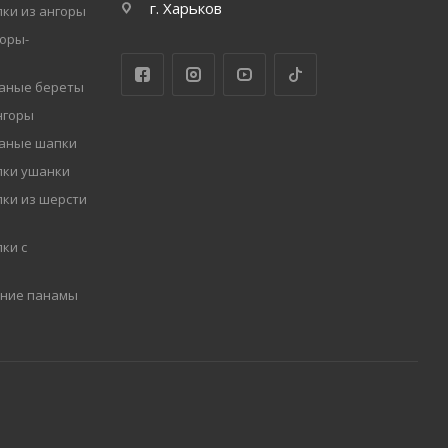
г. Харьков
ки из ангоры
оры-
заные береты
нгоры
заные шапки
пки ушанки
ки из шерсти
ки с
мние панамы