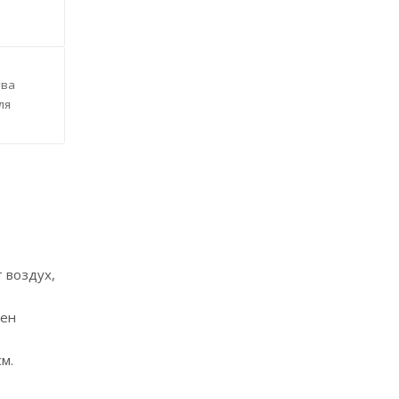
тва
ля
т воздух,
лен
м.