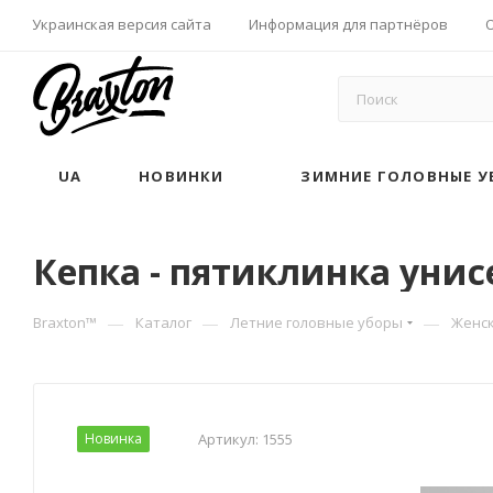
Украинская версия сайта
Информация для партнёров
UA
НОВИНКИ
ЗИМНИЕ ГОЛОВНЫЕ У
Кепка - пятиклинка унисе
—
—
—
Braxton™
Каталог
Летние головные уборы
Женск
Новинка
Артикул:
1555