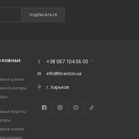
ПОДПИСАТЬСЯ
ОЛОВНЫЕ
+38 067 104 06 00
info@braxton.ua
заные шапки
г. Харьков
ки из ангоры
оры-
заные береты
нгоры
заные шапки
пки ушанки