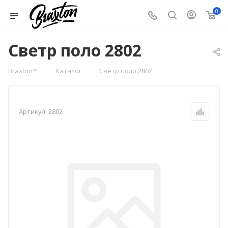
0
Светр поло 2802
—
—
Braxton™
Каталог
Светр поло 2802
Артикул:
2802