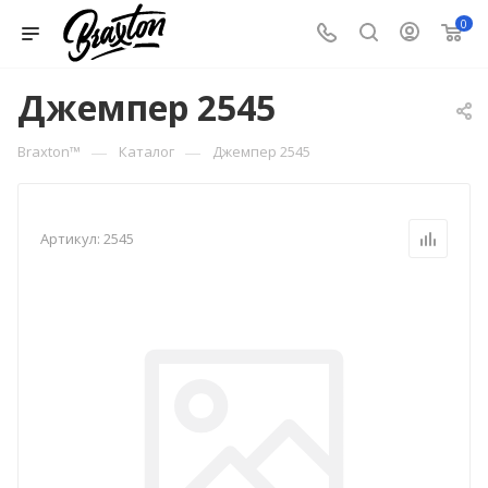
0
Джемпер 2545
—
—
Braxton™
Каталог
Джемпер 2545
Артикул:
2545