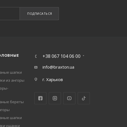
ПОДПИСАТЬСЯ
ОЛОВНЫЕ
+38 067 104 06 00
info@braxton.ua
заные шапки
г. Харьков
ки из ангоры
оры-
заные береты
нгоры
заные шапки
пки ушанки