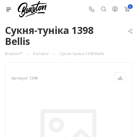
0
Сукня-туніка 1398
Bellis
—
—
Braxton™
Каталог
Сукня-туніка 1398 Bellis
Артикул:
1398