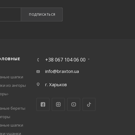
ПОДПИСАТЬСЯ
ОЛОВНЫЕ
+38 067 104 06 00
info@braxton.ua
заные шапки
г. Харьков
ки из ангоры
оры-
заные береты
нгоры
заные шапки
пки ушанки