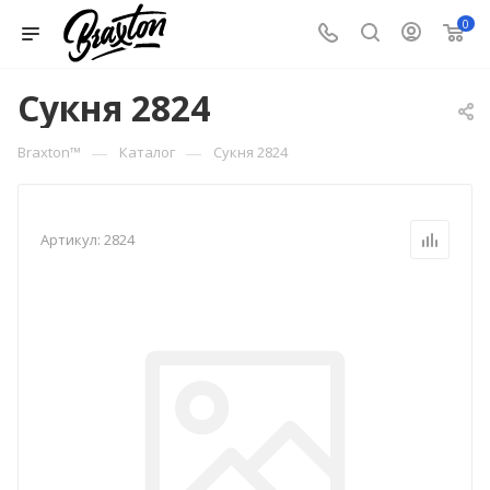
0
Сукня 2824
—
—
Braxton™
Каталог
Сукня 2824
Артикул:
2824