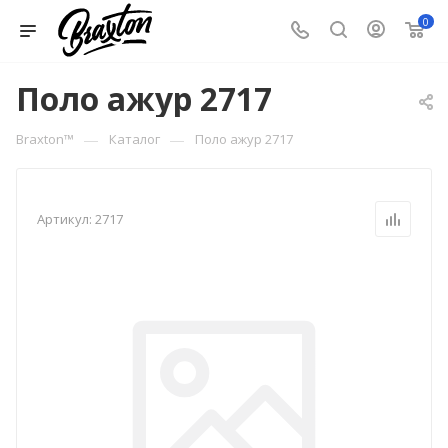
0
Поло ажур 2717
—
—
Braxton™
Каталог
Поло ажур 2717
Артикул:
2717