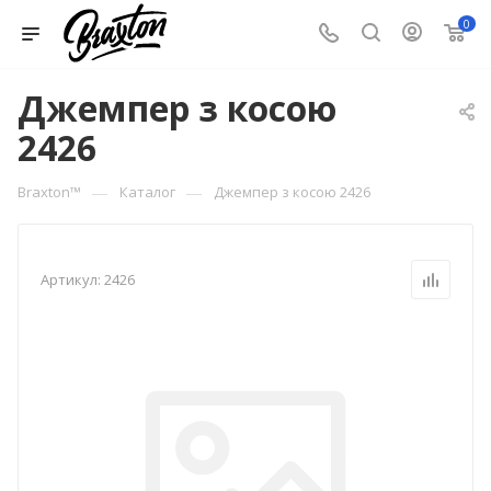
0
Джемпер з косою
2426
—
—
Braxton™
Каталог
Джемпер з косою 2426
Артикул:
2426