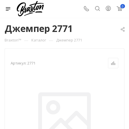
0
Джемпер 2771
—
—
Braxton™
Каталог
Джемпер 2771
Артикул:
2771