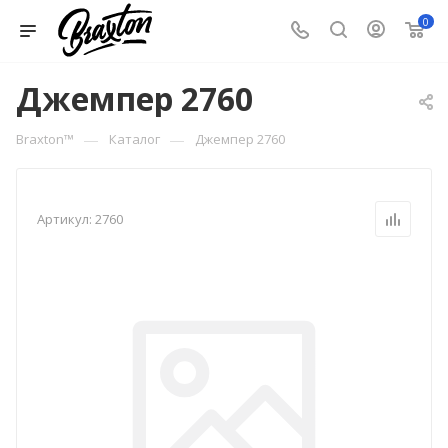
0
Джемпер 2760
—
—
Braxton™
Каталог
Джемпер 2760
Артикул:
2760