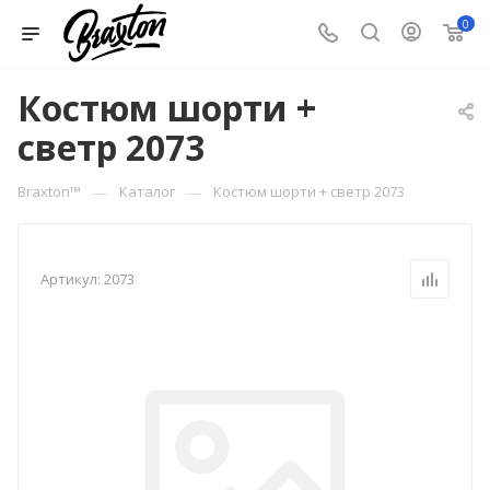
0
Костюм шорти +
светр 2073
—
—
Braxton™
Каталог
Костюм шорти + светр 2073
Артикул:
2073